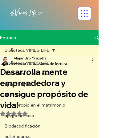
Entrada
Biblioteca VIMES LIFE
Alejandro Yrazabal
Biblioteca VIMES LIFE
19 sept 2024
5 min de lectura
Desarrolla mente
autoestima emocional
emprendedora y
apego seguro
consigue propósito de
autismo
vida!
amor propio en el matrimonio
Obtuvo NaN de 5 estrellas.
apego ansioso
Biodecodificación
bullet journal