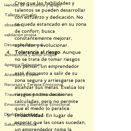
Cree que las habilidades y 
Heridas de la infancia y apego
talentos se pueden desarrollar 
Talleres virtuales
con esfuerzo y dedicación. No 
se queda estancado en su zona 
obsesión
de confort; busca 
validación propia
constantemente mejorar, 
Desarrollo Personal
aprender y evolucionar.
Tolerancia al riesgo
: Aunque 
Autoestima y Amor Propio
no se trata de tomar riesgos 
Apego y Relaciones
sin pensar, un emprendedor 
está dispuesto a salir de su 
Ansiedad y Estrés
zona segura y arriesgarse para 
Recursos y Terapia Emocional
alcanzar sus metas. Evalúa los 
riesgos y toma decisiones 
Trauma y Heridas Emocionales
calculadas, pero no permite 
Emociones y Bienestar Emocional
que el miedo lo paralice.
Duelo y Pérdidas
Proactividad
: En lugar de 
esperar que las cosas sucedan, 
Salud Emocional
un emprendedor toma la 