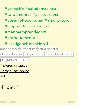
#vimeslife
#saludemocional
#saludmental
#psicoterapia
#desarrollopersonal
#amorpropio
#emprendimientosocial
#menteemprendedora
#enfoquemental
#inteligenciaemocional
amor propio
autoestima
salud mental
diálogo interno
cursos online
audio de relajación
programas sociales
Talleres virtuales
Terapeutas online
PNL