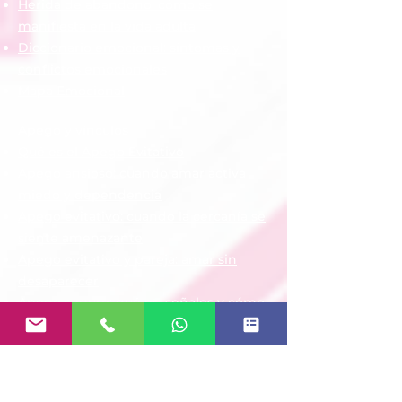
Herida de abandono: cómo se
manifiesta en la vida adulta
Diccionario emocional: síntomas y
conflictos emocionales
Mapa Emocional
Apego y vínculos
Qué es el Apego Evitativo
Apego ansioso: cuando amar activa
miedo y dependencia
Apego evitativo: cuando la cercanía se
siente amenazante
Apego evitativo y pareja: amar sin
desaparecer
Apego seguro: qué es, señales y cómo
empezar a construirlo
¿Un apego evitativo vuelve después
de alejarse?