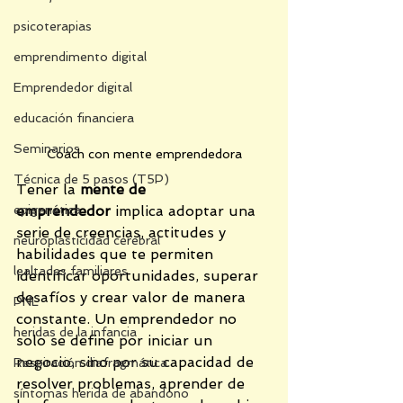
psicoterapias
emprendimento digital
Emprendedor digital
educación financiera
Seminarios
Coach con mente emprendedora
Técnica de 5 pasos (T5P)
Tener la 
mente de 
epigenética
emprendedor
 implica adoptar una 
serie de creencias, actitudes y 
neuroplasticidad cerebral
habilidades que te permiten 
lealtades familiares
identificar oportunidades, superar 
desafíos y crear valor de manera 
PNL
constante. Un emprendedor no 
heridas de la infancia
solo se define por iniciar un 
negocio, sino por su capacidad de 
Respiración diafragmática
resolver problemas, aprender de 
síntomas herida de abandono