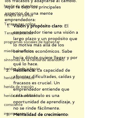
los fracasos y adaptarse al cambio.
herida de abandono
Aquí te dejo los principales 
aspectos de una mente 
terapia de pareja
emprendedora:
Terapeutas online
Visión y propósito claro
: El 
emprendedor tiene una visión a 
Terapias básicas
largo plazo y un propósito que 
programas sociales de bienestar
lo motiva más allá de los 
miedo al rechazo
beneficios económicos. Sabe 
hacia dónde quiere llegar y por 
síntomas de la herida de abandono
qué lo hace.
heridas de la infancia,
Resiliencia
: La capacidad de 
afrontar dificultades, caídas y 
herida de rechazo
fracasos es crucial. Un 
herida de traición
emprendedor entiende que 
cada obstáculo es una 
herida de humillación
oportunidad de aprendizaje, y 
consciente
no se rinde fácilmente.
inconsciente
Mentalidad de crecimiento
: 