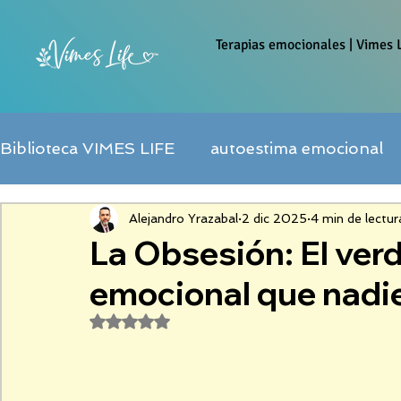
Terapias emocionales | Vimes L
Biblioteca VIMES LIFE
autoestima emocional
amor propio en el matrimonio
apego ansi
Alejandro Yrazabal
2 dic 2025
4 min de lectur
La Obsesión: El ver
emocional que nadie
psicoterapias
emprendimento digital
E
Obtuvo NaN de 5 estrellas.
Seminarios
Técnica de 5 pasos (T5P)