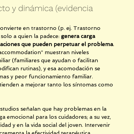
cto y dinámica (evidencia 
nvierte en trastorno (p. ej. Trastorno 
olo a quien la padece: 
genera carga 
aptaciones que pueden perpetuar el problema
. 
y accommodation” muestran niveles 
ar (familiares que ayudan o facilitan 
odifican rutinas), y esa acomodación se 
mas y peor funcionamiento familiar. 
a tienden a mejorar tanto los síntomas como 
studios señalan que hay problemas en la 
ga emocional para los cuidadores; a su vez, 
dad y en la vida social del joven. Intervenir 
crementa la efectividad terapéutica.