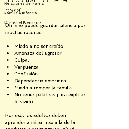
Relaciones de Pareja
pasa?
Familia e Infancia
IA para el Bienestar
Un niño puede guardar silencio por 
muchas razones:
Miedo a no ser creído.
Amenaza del agresor.
Culpa.
Vergüenza.
Confusión.
Dependencia emocional.
Miedo a romper la familia.
No tener palabras para explicar 
lo vivido.
Por eso, los adultos deben 
aprender a mirar más allá de la 