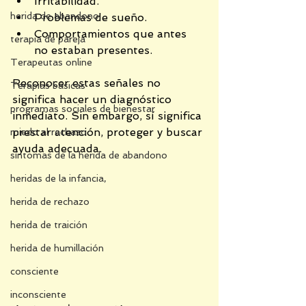
Irritabilidad.
herida de abandono
Problemas de sueño.
Comportamientos que antes 
terapia de pareja
no estaban presentes.
Terapeutas online
Reconocer estas señales no 
Terapias básicas
significa hacer un diagnóstico 
programas sociales de bienestar
inmediato. Sin embargo, sí significa 
prestar atención, proteger y buscar 
miedo al rechazo
ayuda adecuada.
síntomas de la herida de abandono
heridas de la infancia,
herida de rechazo
herida de traición
herida de humillación
consciente
inconsciente