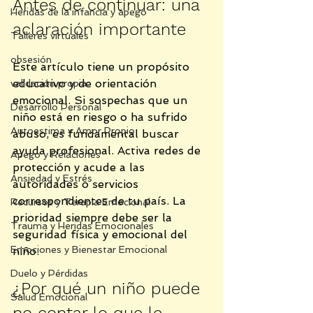
Antes de continuar: una 
Heridas de la infancia y apego
aclaración importante
Talleres virtuales
obsesión
Este artículo tiene un propósito 
educativo y de orientación 
validación propia
emocional. Si sospechas que un 
Desarrollo Personal
niño está en riesgo o ha sufrido 
Autoestima y Amor Propio
abuso, es fundamental buscar 
ayuda profesional. Activa redes de 
Apego y Relaciones
protección y acude a las 
Ansiedad y Estrés
autoridades o servicios 
correspondientes de tu país. La 
Recursos y Terapia Emocional
prioridad siempre debe ser la 
Trauma y Heridas Emocionales
seguridad física y emocional del 
Emociones y Bienestar Emocional
niño.
Duelo y Pérdidas
¿Por qué un niño puede 
Salud Emocional
no contar lo que le 