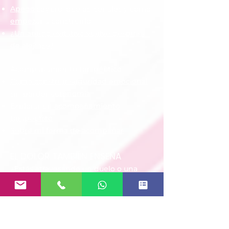
Apego seguro: qué es, señales y cómo
empezar a construirlo
¿Un apego evitativo vuelve después
de alejarse?
Acompañamiento terapéutico
Cómo construir seguridad emocional
sin perder autonomía
Explorar un acompañamiento
terapéutico
Sobre mi forma de acompañar
EL DOLOR TAMBIÉN ENSEÑA
¿Estás atravesando un duelo o una
pérdida importante?
Descubre una serie creada para
acompañarte con comprensión,
esperanza y herramientas