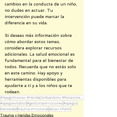
cambios en la conducta de un niño, 
no dudes en actuar. Tu 
intervención puede marcar la 
diferencia en su vida.
Si deseas más información sobre 
cómo abordar estos temas, 
considera explorar recursos 
adicionales. La salud emocional es 
fundamental para el bienestar de 
todos. Recuerda que no estás solo 
en este camino. Hay apoyo y 
herramientas disponibles para 
ayudarte a ti y a los niños que te 
rodean.
#ApegoAnsioso #HeridaDeAbandono #RelacionesEmocionales #SanaciónEmocional #SistemaNervioso
#apegoevitativo
#gestionaremociones
#apegos
#ansiedad
trauma emocional
abuso infantil
Trauma y Heridas Emocionales