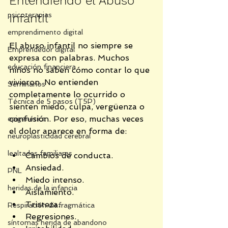
Entendiendo el Abuso 
psicoterapias
Infantil
emprendimento digital
El abuso infantil no siempre se 
Emprendedor digital
expresa con palabras. Muchos 
educación financiera
niños no saben cómo contar lo que 
vivieron. No entienden 
Seminarios
completamente lo ocurrido o 
Técnica de 5 pasos (T5P)
sienten miedo, culpa, vergüenza o 
confusión. Por eso, muchas veces 
epigenética
el dolor aparece en forma de:
neuroplasticidad cerebral
lealtades familiares
Cambios de conducta.
Ansiedad.
PNL
Miedo intenso.
heridas de la infancia
Aislamiento.
Tristeza.
Respiración diafragmática
Regresiones.
síntomas herida de abandono