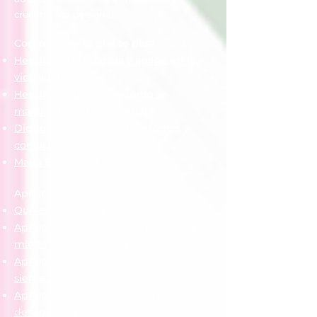
crecimiento personal.
Comprender lo que te pasa
Heridas de la infancia y apego en la
vida adulta
Herida de abandono: cómo se
manifiesta en la vida adulta
Diccionario emocional: síntomas y
conflictos emocionales
Mapa Emocional
Apego y vínculos
Qué es el Apego Evitativo
Apego ansioso: cuando amar activa
miedo y dependencia
Apego evitativo: cuando la cercanía se
siente amenazante
Apego evitativo y pareja: amar sin
desaparecer