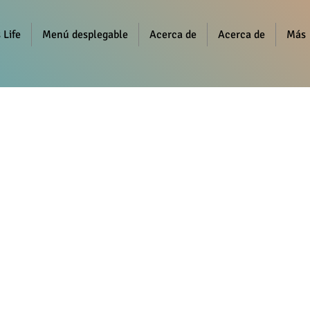
 Life
Menú desplegable
Acerca de
Acerca de
Más