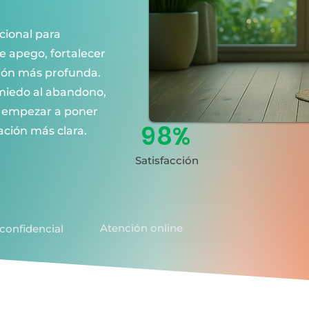
cional para
e apego, fortalecer
ción más profunda.
 miedo al abandono,
s empezar a poner
98%
ación más clara.
Satisfacción
Atención online
confidencial