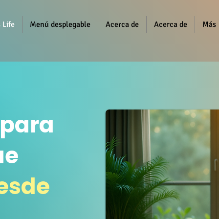
 Life
Menú desplegable
Acerca de
Acerca de
Más
 para
ue
esde