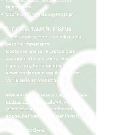
terapéutico
Sobre mi forma de acompañar
EL DOLOR TAMBIÉN ENSEÑA
¿Estás atravesando un duelo o una
pérdida importante?
Descubre una serie creada para
acompañarte con comprensión,
esperanza y herramientas
emocionales para seguir adelante.
Ver la serie en YouTube
Explora nuestra
sección especializada
en terapia emocional
y descubre
recursos para comprender emociones,
apego, heridas y bienestar interior.
Terapia emocional