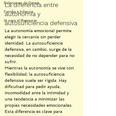
Relaciones de Pareja
La diferencia entre 
Familia e Infancia
autonomía y 
IA para el Bienestar
autosuficiencia defensiva
La autonomía emocional permite 
elegir la cercanía sin perder 
identidad. La autosuficiencia 
defensiva, en cambio, surge de la 
necesidad de no depender para no 
sufrir.
Mientras la autonomía se vive con 
flexibilidad, la autosuficiencia 
defensiva suele ser rígida. Hay 
dificultad para pedir ayuda, 
incomodidad ante la intimidad y 
una tendencia a minimizar las 
propias necesidades emocionales.
Esta diferencia es clave para 