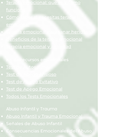
Terapia emocional: qué es y cómo
funciona
Cómo saber si necesitas terapia
emocional
Terapia emocional para sanar heridas
Beneficios de la terapia emocional
Terapia emocional y ansiedad
Kit de recursos emocionales
Test de Autoestima
Test de Apego Ansioso
Test de Apego Evitativo
Test de Apego Emocional
Todos los Tests Emocionales
Abuso Infantil y Trauma
Abuso Infantil y Trauma Emocional
Señales de Abuso Infantil
Consecuencias Emocionales del Abuso