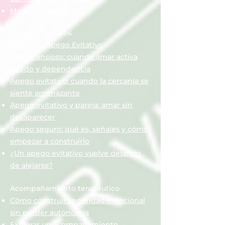
Mapa Emocional
Apego y vínculos
Qué es el Apego Evitativo
Apego ansioso: cuando amar activa
miedo y dependencia
Apego evitativo: cuando la cercanía se
siente amenazante
Apego evitativo y pareja: amar sin
desaparecer
Apego seguro: qué es, señales y cómo
empezar a construirlo
¿Un apego evitativo vuelve después
de alejarse?
Acompañamiento terapéutico
Cómo construir seguridad emocional
sin perder autonomía
Explorar un acompañamiento