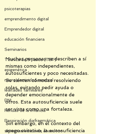
psicoterapias
emprendimento digital
Emprendedor digital
educación financiera
Seminarios
Muchas personas se describen a sí 
Técnica de 5 pasos (T5P)
mismas como independientes, 
epigenética
autosuficientes y poco necesitadas. 
Se sienten cómodas resolviendo 
neuroplasticidad cerebral
solas, evitando pedir ayuda o 
lealtades familiares
depender emocionalmente de 
PNL
otros. Esta autosuficiencia suele 
ser vista como una fortaleza.
heridas de la infancia
Respiración diafragmática
Sin embargo, en el contexto del 
apego evitativo, la autosuficiencia 
síntomas herida de abandono