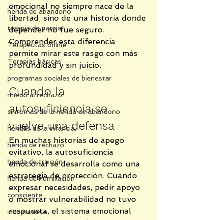
emocional no siempre nace de la 
herida de abandono
libertad, sino de una historia donde 
terapia de pareja
depender no fue seguro. 
Comprender esta diferencia 
Terapeutas online
permite mirar este rasgo con más 
Terapias básicas
profundidad y sin juicio.
programas sociales de bienestar
Cuando la 
miedo al rechazo
autosuficiencia se 
síntomas de la herida de abandono
vuelve una defensa
heridas de la infancia,
En muchas historias de apego 
herida de rechazo
evitativo, la autosuficiencia 
herida de traición
emocional se desarrolla como una 
estrategia de protección. Cuando 
herida de humillación
expresar necesidades, pedir apoyo 
consciente
o mostrar vulnerabilidad no tuvo 
respuesta, el sistema emocional 
inconsciente