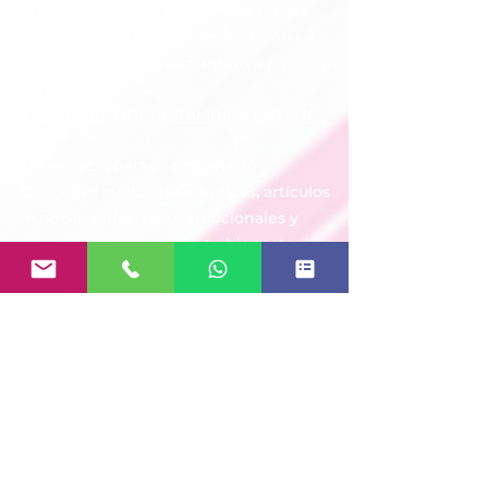
artículos, videos y herramientas para
comprender tus emociones, honrar a
quienes amas y avanzar paso a paso con
esperanza.
Explorar
EL DOLOR TAMBIÉN ENSEÑA
Un espacio para acompañarte
Descubre audios terapéuticos, artículos
especializados, tests emocionales y
recursos gratuitos para tu bienestar
emocional.
🌿
Explorar Centro de Acompañamiento
Emocional
🏡 Cuando la casa duele
Después de una pérdida, algunos
lugares parecen conservar cada
recuerdo. Descubre por qué ocurre, qué
dice la psicología moderna sobre la