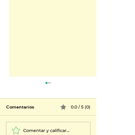
Comentarios
0.0 / 5 (0)
Comentar y calificar...
Por qué el apego
¿Por qué el sil