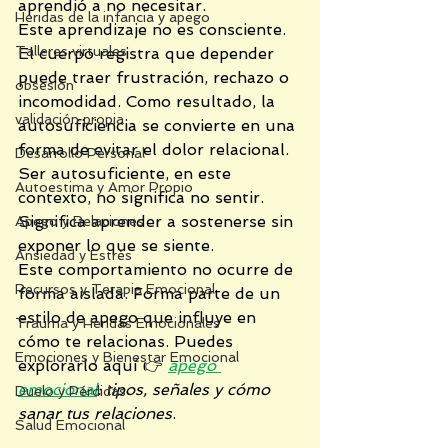
aprendió a no necesitar.
Heridas de la infancia y apego
Este aprendizaje no es consciente. 
Talleres virtuales
El cuerpo registra que depender 
puede traer frustración, rechazo o 
obsesión
incomodidad. Como resultado, la 
validación propia
autosuficiencia se convierte en una 
forma de evitar el dolor relacional.
Desarrollo Personal
Ser autosuficiente, en este 
Autoestima y Amor Propio
contexto, no significa no sentir. 
Significa aprender a sostenerse sin 
Apego y Relaciones
exponer lo que se siente.
Ansiedad y Estrés
Este comportamiento no ocurre de 
Recursos y Terapia Emocional
forma aislada. Forma parte de un 
estilo de apego que influye en 
Trauma y Heridas Emocionales
cómo te relacionas. Puedes 
Emociones y Bienestar Emocional
explorarlo aquí 👉 
apego 
emocional
: tipos, señales y cómo 
Duelo y Pérdidas
sanar tus relaciones
.
Salud Emocional