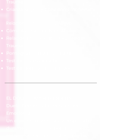
Trauma
Crianza Segura y Conexión Emocional
Relaciones Familiares y Apoyo
Cómo Ayudar a un Niño Abusado
Relación Madre e Hijo Después del
Trauma
Pornografía y Trauma Infantil
Test de Trauma Infantil
Test de Heridas Emocionales
EL DOLOR TAMBIÉN ENSEÑA
Duelo, Pérdida y Reconstrucción
Emocional
Un espacio creado para acompañarte
durante procesos de pérdida, duelo y
reconstrucción personal. Encuentra