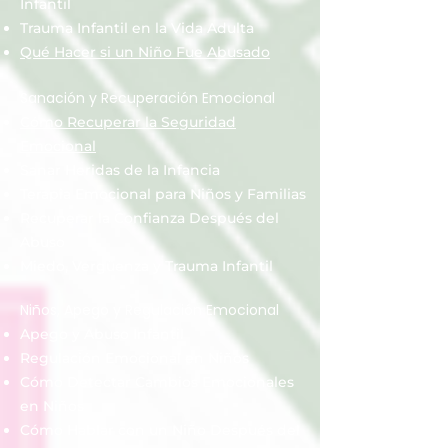
Infantil
Trauma Infantil en la Vida Adulta
Qué Hacer si un Niño Fue Abusado
Sanación y Recuperación Emocional
Cómo Recuperar la Seguridad
Emocional
Sanar Heridas de la Infancia
Terapia Emocional para Niños y Familias
Recuperar la Confianza Después del
Abuso
Miedo, Vergüenza y Trauma Infantil
Niños, Apego y Regulación Emocional
Apego y Abuso Infantil
Regulación Emocional en Niños
Cómo Detectar Cambios Emocionales
en Niños
Cómo Hablar con un Niño Después del