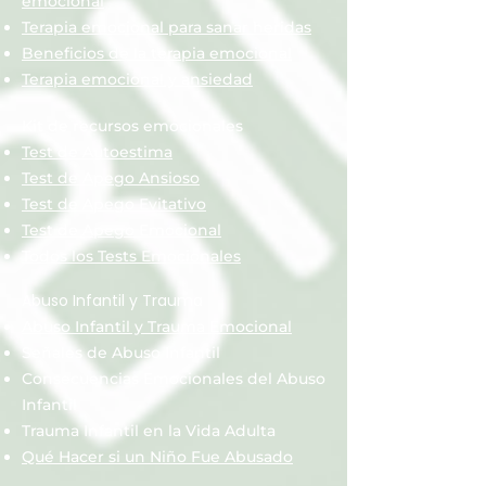
emocional
Terapia emocional para sanar heridas
Beneficios de la terapia emocional
Terapia emocional y ansiedad
Kit de recursos emocionales
Test de Autoestima
Test de Apego Ansioso
Test de Apego Evitativo
Test de Apego Emocional
Todos los Tests Emocionales
Abuso Infantil y Trauma
Abuso Infantil y Trauma Emocional
Señales de Abuso Infantil
Consecuencias Emocionales del Abuso
Infantil
Trauma Infantil en la Vida Adulta
Qué Hacer si un Niño Fue Abusado