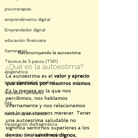
psicoterapias
emprendimento digital
Emprendedor digital
educación financiera
Seminarios
Reconstruyendo la autoestima
Técnica de 5 pasos (T5P)
¿Qué es la autoestima?
epigenética
La autoestima es el 
valor y aprecio 
neuroplasticidad cerebral
que sentimos por nosotros mismos
. 
Es la manera en la que nos 
lealtades familiares
percibimos, nos hablamos 
PNL
internamente y nos relacionamos 
con lo que creemos merecer. Tener 
heridas de la infancia
una autoestima saludable no 
Respiración diafragmática
significa sentirnos superiores a los 
síntomas herida de abandono
demás, sino 
sentirnos dignos, 