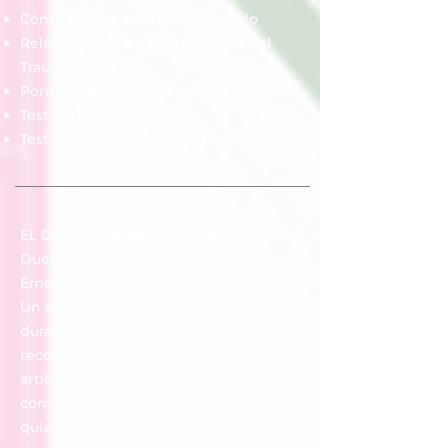
Cómo Ayudar a un Niño Abusado
Relación Madre e Hijo Después del
Trauma
Pornografía y Trauma Infantil
Test de Trauma Infantil
Test de Heridas Emocionales
EL DOLOR TAMBIÉN ENSEÑA
Duelo, Pérdida y Reconstrucción
Emocional
Un espacio creado para acompañarte
durante procesos de pérdida, duelo y
reconstrucción personal. Encuentra
artículos, videos y herramientas para
comprender tus emociones, honrar a
quienes amas y avanzar paso a paso con