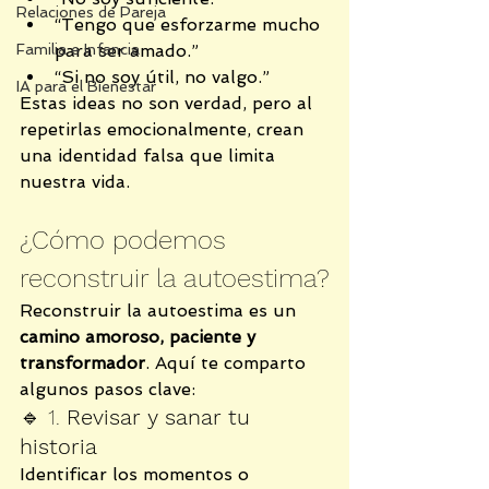
Relaciones de Pareja
“Tengo que esforzarme mucho 
Familia e Infancia
para ser amado.”
“Si no soy útil, no valgo.”
IA para el Bienestar
Estas ideas no son verdad, pero al 
repetirlas emocionalmente, crean 
una identidad falsa que limita 
nuestra vida.
¿Cómo podemos 
reconstruir la autoestima?
Reconstruir la autoestima es un 
camino amoroso, paciente y 
transformador
. Aquí te comparto 
algunos pasos clave:
🔹 1. 
Revisar y sanar tu 
historia
Identificar los momentos o 