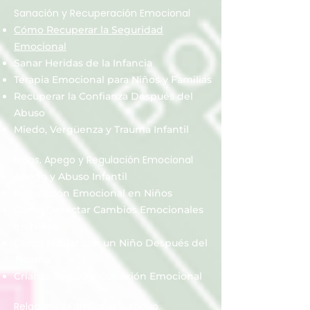
Sanación y Recuperación Emocional
Cómo Recuperar la Seguridad
Emocional
Sanar Heridas de la Infancia
Terapia Emocional para Niños y Familias
Recuperar la Confianza Después del
Abuso
Miedo, Vergüenza y Trauma Infantil
Niños, Apego y Regulación Emocional
Apego y Abuso Infantil
Regulación Emocional en Niños
Cómo Detectar Cambios Emocionales
en Niños
Cómo Hablar con un Niño Después del
Trauma
Crianza Segura y Conexión Emocional
Relaciones Familiares y Apoyo