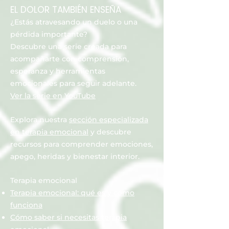
EL DOLOR TAMBIÉN ENSEÑA
¿Estás atravesando un duelo o una
pérdida importante?
Descubre una serie creada para
acompañarte con comprensión,
esperanza y herramientas
emocionales para seguir adelante.
Ver la serie en YouTube
Explora nuestra
sección especializada
en terapia emocional
y descubre
recursos para comprender emociones,
apego, heridas y bienestar interior.
Terapia emocional
Terapia emocional: qué es y cómo
funciona
Cómo saber si necesitas terapia