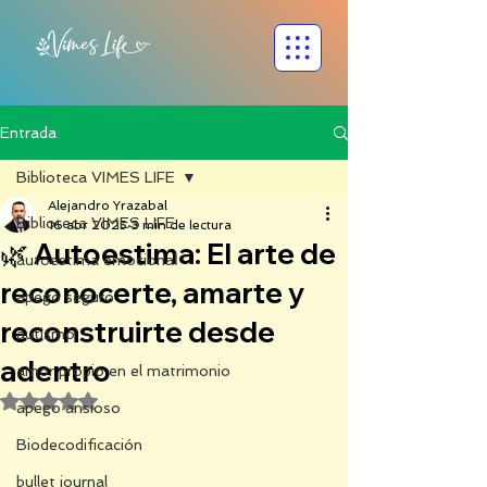
Entrada
Biblioteca VIMES LIFE
Alejandro Yrazabal
Biblioteca VIMES LIFE
16 abr 2025
3 min de lectura
🌿 Autoestima: El arte de
autoestima emocional
reconocerte, amarte y
apego seguro
reconstruirte desde
autismo
adentro
amor propio en el matrimonio
Obtuvo NaN de 5 estrellas.
apego ansioso
Biodecodificación
bullet journal