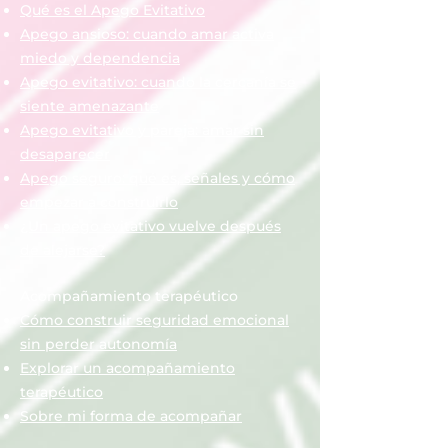
Qué es el Apego Evitativo
Apego ansioso: cuando amar activa
miedo y dependencia
Apego evitativo: cuando la cercanía se
siente amenazante
Apego evitativo y pareja: amar sin
desaparecer
Apego seguro: qué es, señales y cómo
empezar a construirlo
¿Un apego evitativo vuelve después
de alejarse?
Acompañamiento terapéutico
Cómo construir seguridad emocional
sin perder autonomía
Explorar un acompañamiento
terapéutico
Sobre mi forma de acompañar