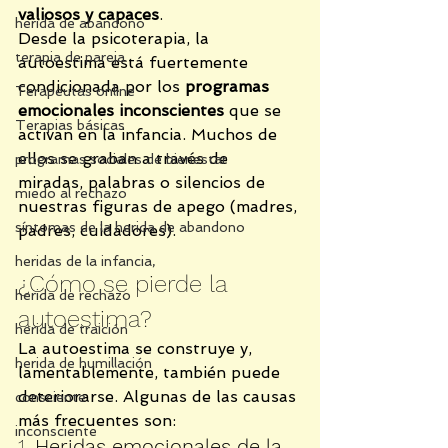
valiosos y capaces
.
herida de abandono
Desde la psicoterapia, la 
terapia de pareja
autoestima está fuertemente 
condicionada por los 
programas 
Terapeutas online
emocionales inconscientes
 que se 
Terapias básicas
activan en la infancia. Muchos de 
ellos se graban a través de 
programas sociales de bienestar
miradas, palabras o silencios de 
miedo al rechazo
nuestras figuras de apego (madres, 
síntomas de la herida de abandono
padres, cuidadores).
heridas de la infancia,
¿Cómo se pierde la 
herida de rechazo
autoestima?
herida de traición
La autoestima se construye y, 
herida de humillación
lamentablemente, también puede 
deteriorarse. Algunas de las causas 
consciente
más frecuentes son:
inconsciente
1. 
Heridas emocionales de la 