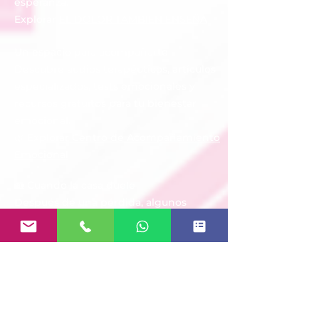
esperanza.
Explorar
EL DOLOR TAMBIÉN ENSEÑA
Un espacio para acompañarte
Descubre audios terapéuticos, artículos
especializados, tests emocionales y
recursos gratuitos para tu bienestar
emocional.
🌿
Explorar Centro de Acompañamiento
Emocional
🏡 Cuando la casa duele
Después de una pérdida, algunos
lugares parecen conservar cada
recuerdo. Descubre por qué ocurre, qué
dice la psicología moderna sobre la
memoria emocional y cómo comenzar
a reconciliarte con tu hogar sin sentir
que estás dejando atrás a quien amas.