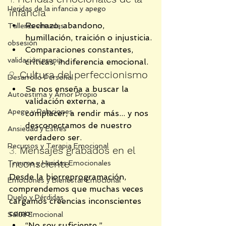
Heridas de la infancia y apego
infancia
Rechazo, abandono, 
Talleres virtuales
humillación, traición o injusticia.
obsesión
Comparaciones constantes, 
validación propia
críticas, indiferencia emocional.
2. 
Cultura del perfeccionismo
Desarrollo Personal
Se nos enseña a buscar la 
Autoestima y Amor Propio
validación externa, a 
Apego y Relaciones
complacer, a rendir más... y nos 
desconectamos de nuestro 
Ansiedad y Estrés
verdadero ser.
Recursos y Terapia Emocional
3. 
Mensajes grabados en el 
inconsciente
Trauma y Heridas Emocionales
Desde la biorreprogramación, 
Emociones y Bienestar Emocional
comprendemos que muchas veces 
Duelo y Pérdidas
cargamos creencias inconscientes 
como:
Salud Emocional
“No soy suficiente.”