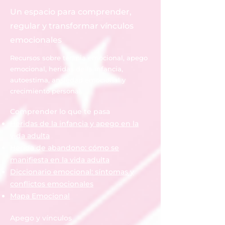
de los demás?
Un espacio para comprender,
regular y transformar vínculos
emocionales
Recursos sobre terapia emocional, apego
emocional, heridas de la infancia,
autoestima, ansiedad emocional y
crecimiento personal.
Comprender lo que te pasa
Heridas de la infancia y apego en la
vida adulta
Herida de abandono: cómo se
manifiesta en la vida adulta
Diccionario emocional: síntomas y
conflictos emocionales
Mapa Emocional
Apego y vínculos