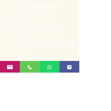
EL DOLOR TAMBIÉN ENSEÑA
Comprender el Duelo
¿Qué es el Duelo?
Por qué el duelo duele tanto
El Duelo no tiene un calendario
Mitos y verdades sobre el duelo
Lo que nadie te dice sobre perder a un
ser querido
EL DOLOR TAMBIÉN ENSEÑA
Cuando Perdemos a Nuestra Pareja
Lo que nadie te dice sobre perder a tu
esposo o esposa
Cómo Afrontar la Soledad Después de
la Pérdida
Cuando el amor permanece después
de la pérdida
Cómo Reconstruir tu Vida Después de