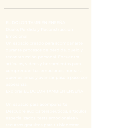
EL DOLOR TAMBIÉN ENSEÑA
Duelo, Pérdida y Reconstrucción
Emocional
Un espacio creado para acompañarte
durante procesos de pérdida, duelo y
reconstrucción personal. Encuentra
artículos, videos y herramientas para
comprender tus emociones, honrar a
quienes amas y avanzar paso a paso con
esperanza.
Explorar
EL DOLOR TAMBIÉN ENSEÑA
Un espacio para acompañarte
Descubre audios terapéuticos, artículos
especializados, tests emocionales y
recursos gratuitos para tu bienestar