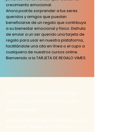
crecimiento emocional.
Ahora podrás sorprender a tus seres
queridos y amigos que puedan
beneficiarse de un regalo que contribuya
a su bienestar emocional y físico. Disfruta
de enviar a un ser querido una tarjeta de
regalo para usar en nuestra plataforma,
facilitándole una cita en línea o el cupo a
cualquiera de nuestros cursos online.
Bienvenido a la TARJETA DE REGALO VIMES.
Un espacio para comprender,
regular y transformar vínculos
emocionales
Recursos sobre terapia emocional, apego
emocional, heridas de la infancia,