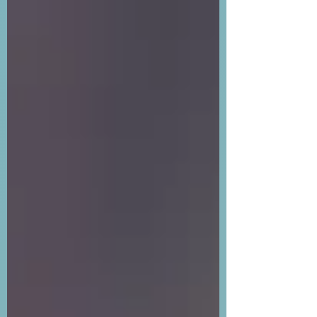
justificar lo que dolió. En realidad, soltar es
dejar de cargar emocionalmente con
aquello que ya ocurrió para recuperar
energía, claridad mental y bienestar.