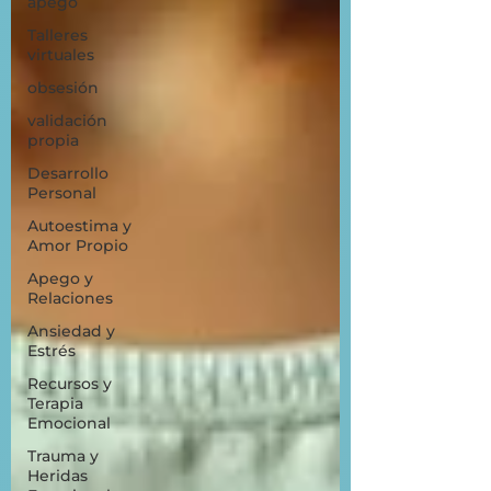
apego
Talleres
virtuales
obsesión
validación
propia
Desarrollo
Personal
Autoestima y
Amor Propio
Apego y
Relaciones
Ansiedad y
Estrés
Recursos y
Terapia
Emocional
Trauma y
Heridas