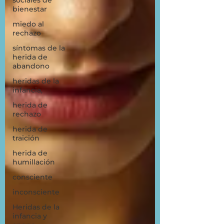
sociales de
bienestar
miedo al
rechazo
síntomas de la
herida de
abandono
heridas de la
infancia,
herida de
rechazo
herida de
traición
herida de
humillación
consciente
inconsciente
Heridas de la
infancia y