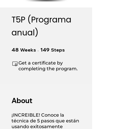
T5P (Programa
anual)
48 Weeks
149 Steps
48
149
Weeks
Steps
Get a certificate by
completing the program.
About
¡INCREIBLE! Conoce la
técnica de 5 pasos que están
usando exitosamente