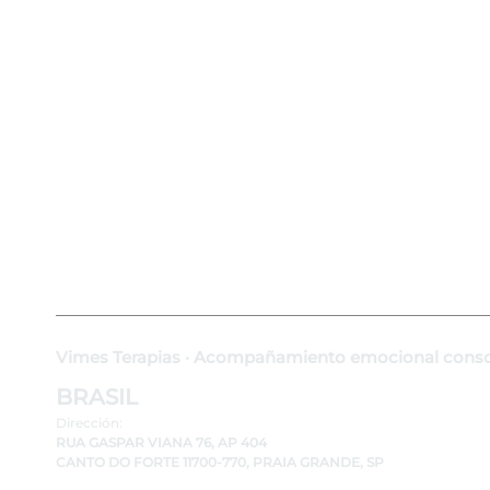
El Vacío Emocional Después de una Pérdida
Cuando el Corazón Extraña lo Cotidiano
APOYO Y RECURSOS
Test de Duelo Emocional
Serie El Dolor También Enseña
Tests Emocionales
Mapa Emocional
Diccionario Emocional T5P
Vimes Terapias · Acompañamiento emocional consc
BRASIL
Dirección:
RUA GASPAR VIANA 76, AP 404
CANTO DO FORTE 11700-770, PRAIA GRANDE, SP