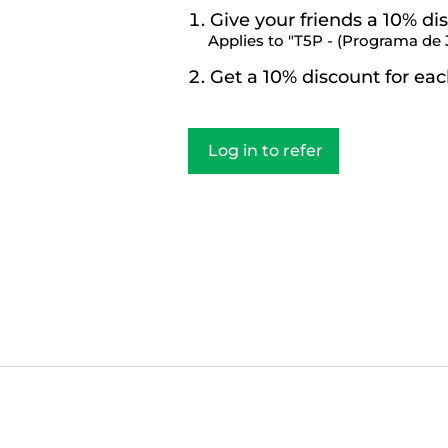
Give your friends a 10% di
Applies to "T5P - (Programa de 3
Get a 10% discount for eac
Log in to refer
Un espacio para comprender, regular y tran
Recursos sobre terapia emocional, apego emocional, he