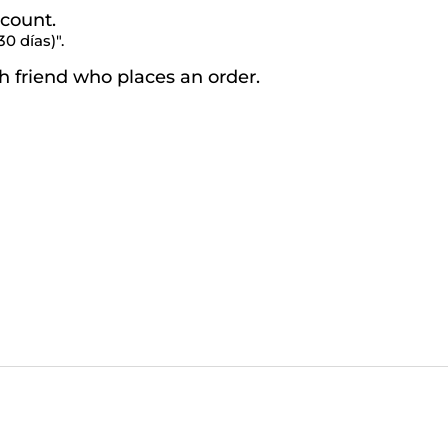
scount.
0 días)".
h friend who places an order.
sformar vínculos emocionales
ridas de la infancia, autoestima, ansiedad emocional y crecim