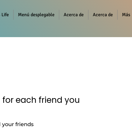
 Life
Menú desplegable
Acerca de
Acerca de
Más
 for each friend you
 your friends