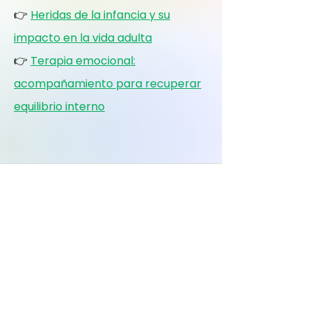
👉
Heridas de la infancia y su
impacto en la vida adulta
👉
Terapia emocional:
acompañamiento para recuperar
equilibrio interno
Un espacio para comprender,
regular y transformar vínculos
emocionales
Recursos sobre terapia emocional, apego
emocional, heridas de la infancia,
autoestima, ansiedad emocional y
crecimiento personal.