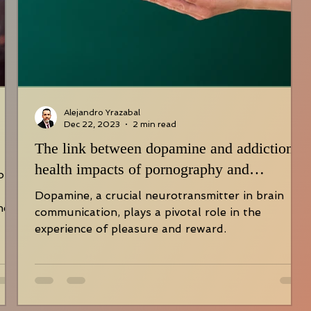
Alejandro Yrazabal
Dec 22, 2023
2 min read
The link between dopamine and addictions:
health impacts of pornography and
of
masturbation consumption
Dopamine, a crucial neurotransmitter in brain
nc
communication, plays a pivotal role in the
experience of pleasure and reward.