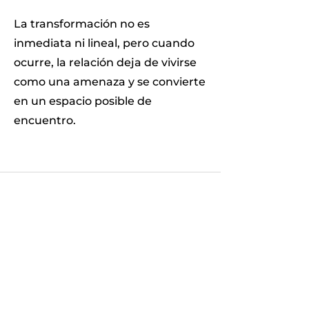
La transformación no es
inmediata ni lineal, pero cuando
ocurre, la relación deja de vivirse
como una amenaza y se convierte
en un espacio posible de
encuentro.
Un espacio para comprender,
regular y transformar vínculos
emocionales
Recursos sobre terapia emocional, apego
emocional, heridas de la infancia,
autoestima, ansiedad emocional y