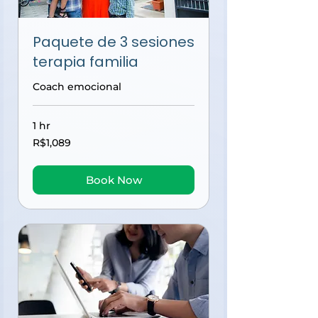
Paquete de 3 sesiones
terapia familia
Coach emocional
1 hr
1,089
R$1,089
Brazilian
reals
Book Now