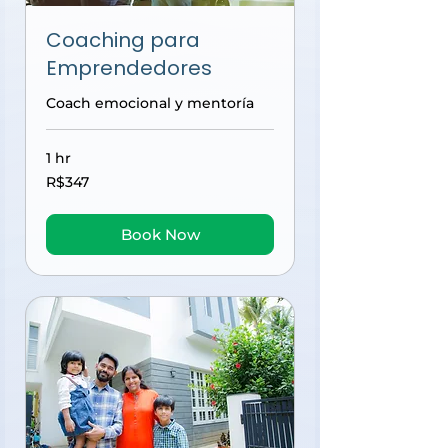
Coaching para
Emprendedores
Coach emocional y mentoría
1 hr
347
R$347
Brazilian
reals
Book Now