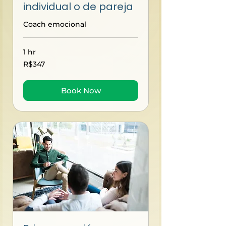
individual o de pareja
Coach emocional
1 hr
347
R$347
Brazilian
reals
Book Now