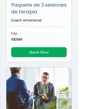
Paquete de 3 sesiones
de terapia
Coach emocional
1 hr
989
R$989
Brazilian
reals
Book Now