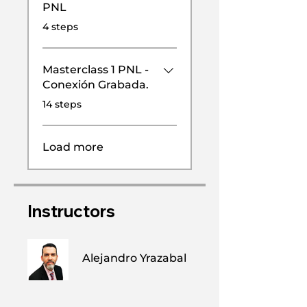
PNL
.
4 steps
Masterclass 1 PNL -
Conexión Grabada.
.
14 steps
Load more
Instructors
Alejandro Yrazabal