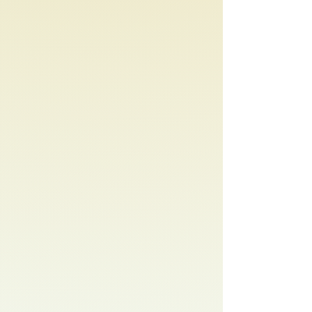
ello como una inversión en ti
mismo, en tu persona y en el
fortalecimiento de la creatividad y
la cultura en general.
Al adquirir una copia, estás
contribuyendo directamente a que
sigas compartiendo mis
conocimientos y experiencias para
enriquecer la vida de otros lectores
como tú. Recuerda que el
conocimiento es un tesoro que no
tiene precio. Por eso, te animo a
compartir este mensaje con tus
amigos, familiares y conocidos,
para que juntos podamos fomentar
una cultura de respeto hacia el
trabajo y esfuerzo de los autores.
Gracias por ser parte de esta
comunidad que valora la
creatividad y el aprendizaje. Tu
apoyo significa el mundo para mí y