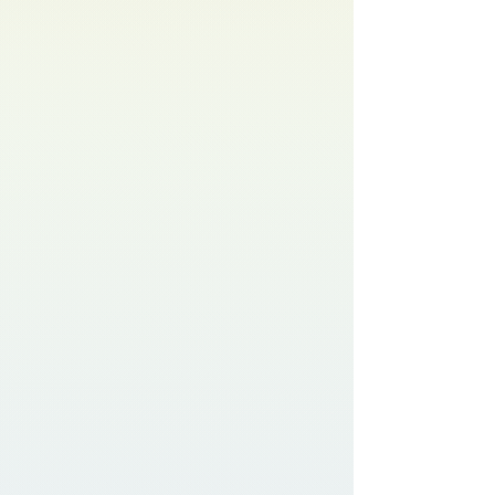
me inspira a seguir escribiendo con
pasión y dedicación. ¡Adelante,
descubre las páginas de este ebook
que te permite guiarte hacia
nuevos horizontes de conocimiento
y superación! Luego invita a otros a
obtener su propio ejemplar de:
"COMUNICACIÒN ASERTIVA".
Con gratitud y entusiasmo,
Mercy Yrazábal