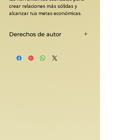
crear relaciones más sólidas y
alcanzar tus metas económicas.
Derechos de autor
¡Bienvenidos, apreciados lectores!
Hoy quiero compartir contigo un
mensaje lleno de motivacion y
gratitud. Como autor de este ebook,
invertí horas de esfuerzo, pasión y
dedicación en cada palabra que
encontrará en sus páginas. Cada
idea plasmada representa una parte
de mi corazón y mi mente. Mi
mayor deseo es que este libro te
inspire, te enseñe y te motive a
alcanzar tus sueños y metas. Quiero
ser un aliada en tu camino hacia el
conocimiento y el crecimiento
personal. Sin embargo, para que