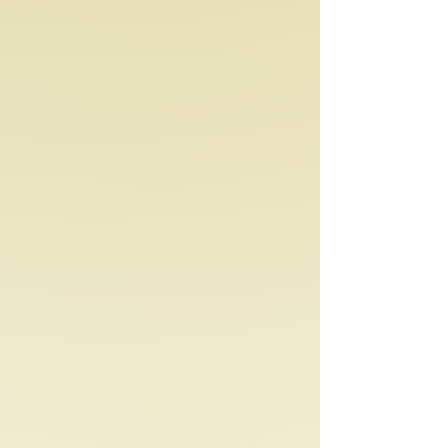
esto sea posible, necesito tu valiosa
ayuda.
El respeto y apoyo a los derechos
del autor son fundamentales para
mantener vivo este proyecto. Cada
copia regalada o compartida de
manera no autorizada afecta
directamente mi capacidad de
continuar creando contenido que
aporte valor a tu vida en el campo
emocional y desarrollo personal. Al
adquirir legalmente una copia de
este ebook, no solo estarás
demostrando un gran aprecio por
mi trabajo, sino también apoyando
la posibilidad de que más personas
puedan dibujar mis palabras
generando bienestar emocional.
Puede que el precio de este libro
sea pequeño, pero el valor que
contiene es incalculable. Piensa en