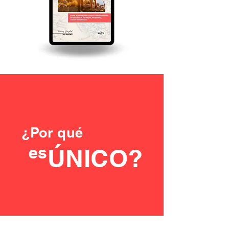
¿Por qué
es
ÚNICO?