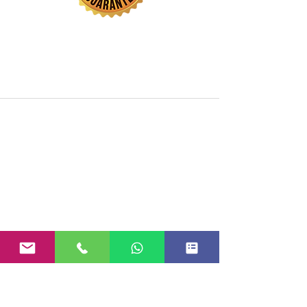
Un espacio para comprender,
regular y transformar vínculos
emocionales
Recursos sobre terapia emocional, apego
emocional, heridas de la infancia,
autoestima, ansiedad emocional y
crecimiento personal.
Comprender lo que te pasa
Heridas de la infancia y apego en la
vida adulta