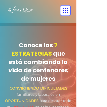
Conoce las
7
ESTRATEGIAS
que
está cambiando la
vida de centenares
de mujeres
CONVIRTIENDO DIFICULTADES
familiares y laborales en
OPORTUNIDADES
para desatar todo
su
POTENCIAL
en sólo 5 semanas.