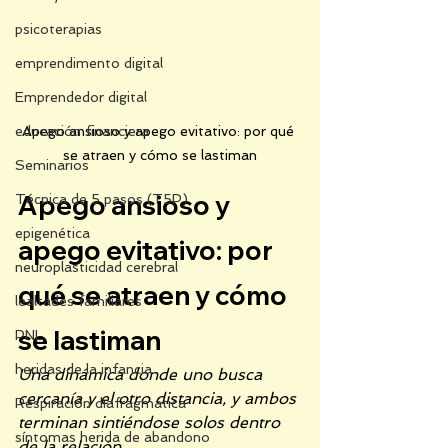
psicoterapias
emprendimento digital
Emprendedor digital
educación financiera
Apego ansioso y apego evitativo: por qué 
se atraen y cómo se lastiman
Seminarios
Apego ansioso y 
Técnica de 5 pasos (T5P)
epigenética
apego evitativo: por 
neuroplasticidad cerebral
qué se atraen y cómo 
lealtades familiares
se lastiman
PNL
heridas de la infancia
Una dinámica donde uno busca 
cercanía y el otro distancia, y ambos 
Respiración diafragmática
terminan sintiéndose solos dentro 
síntomas herida de abandono
de la relación.