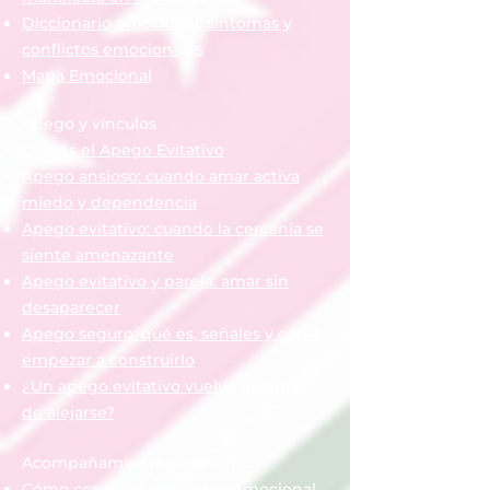
Diccionario emocional: síntomas y
conflictos emocionales
Mapa Emocional
Apego y vínculos
Qué es el Apego Evitativo
Apego ansioso: cuando amar activa
miedo y dependencia
Apego evitativo: cuando la cercanía se
siente amenazante
Apego evitativo y pareja: amar sin
desaparecer
Apego seguro: qué es, señales y cómo
empezar a construirlo
¿Un apego evitativo vuelve después
de alejarse?
Acompañamiento terapéutico
Cómo construir seguridad emocional