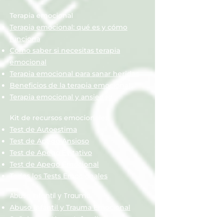
Terapia emocional
Terapia emocional: qué es y cómo
funciona
Cómo saber si necesitas terapia
emocional
Terapia emocional para sanar heridas
Beneficios de la terapia emocional
Terapia emocional y ansiedad
Kit de recursos emocionales
Test de Autoestima
Test de Apego Ansioso
Test de Apego Evitativo
Test de Apego Emocional
Todos los Tests Emocionales
Abuso Infantil y Trauma
Abuso Infantil y Trauma Emocional