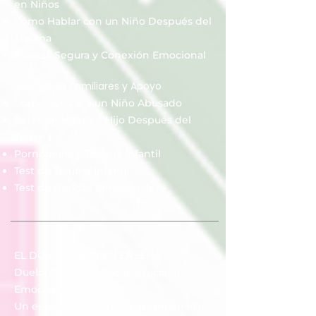
en Niños
Cómo Hablar con un Niño Después del
Trauma
Crianza Segura y Conexión Emocional
Relaciones Familiares y Apoyo
Cómo Ayudar a un Niño Abusado
Relación Madre e Hijo Después del
Trauma
Pornografía y Trauma Infantil
Test de Trauma Infantil
Test de Heridas Emocionales
EL DOLOR TAMBIÉN ENSEÑA
Duelo, Pérdida y Reconstrucción
Emocional
Un espacio creado para acompañarte