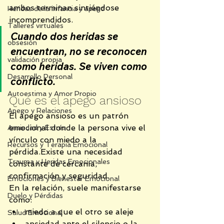
ambos terminan sintiéndose 
Heridas de la infancia y apego
incomprendidos.
Talleres virtuales
Cuando dos heridas se 
obsesión
encuentran, no se reconocen 
validación propia
como heridas. Se viven como 
Desarrollo Personal
conflicto.
Autoestima y Amor Propio
Qué es el apego ansioso
Apego y Relaciones
El apego ansioso es un patrón 
emocional donde la persona vive el 
Ansiedad y Estrés
vínculo con miedo a la 
Recursos y Terapia Emocional
pérdida.Existe una necesidad 
Trauma y Heridas Emocionales
constante de cercanía, 
confirmación y seguridad.
Emociones y Bienestar Emocional
En la relación, suele manifestarse 
Duelo y Pérdidas
como:
miedo a que el otro se aleje
Salud Emocional
ansiedad ante el silencio o la 