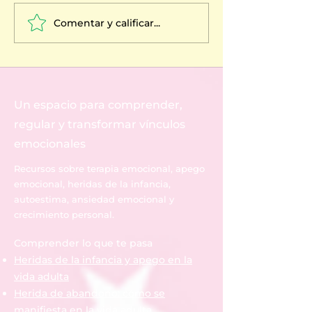
Comentar y calificar...
Herida de abandono en
Herida de aba
la pareja: cómo afecta
la vida adulta:
tus relaciones y cómo
síntomas, caus
sanar
cómo sanarla
Un espacio para comprender,
regular y transformar vínculos
emocionales
Recursos sobre terapia emocional, apego
emocional, heridas de la infancia,
autoestima, ansiedad emocional y
crecimiento personal.
Comprender lo que te pasa
Heridas de la infancia y apego en la
vida adulta
Herida de abandono: cómo se
manifiesta en la vida adulta