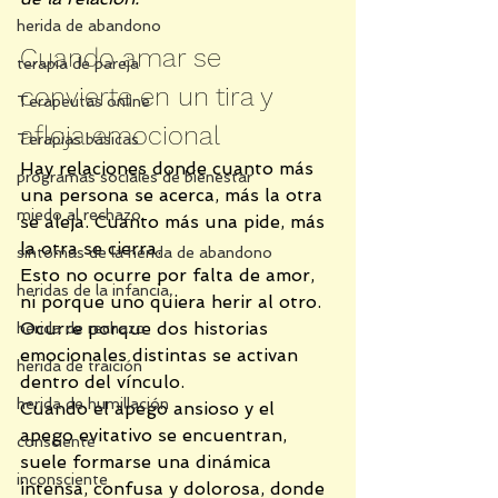
herida de abandono
Cuando amar se 
terapia de pareja
convierte en un tira y 
Terapeutas online
afloja emocional
Terapias básicas
Hay relaciones donde cuanto más 
programas sociales de bienestar
una persona se acerca, más la otra 
miedo al rechazo
se aleja. Cuanto más una pide, más 
la otra se cierra.
síntomas de la herida de abandono
Esto no ocurre por falta de amor, 
heridas de la infancia,
ni porque uno quiera herir al otro. 
Ocurre porque dos historias 
herida de rechazo
emocionales distintas se activan 
herida de traición
dentro del vínculo.
herida de humillación
Cuando el apego ansioso y el 
apego evitativo se encuentran, 
consciente
suele formarse una dinámica 
inconsciente
intensa, confusa y dolorosa, donde 