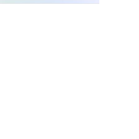
Un espacio para comprender,
regular y transformar vínculos
emocionales
Recursos sobre terapia emocional, apego
emocional, heridas de la infancia,
autoestima, ansiedad emocional y
crecimiento personal.
Comprender lo que te pasa
Heridas de la infancia y apego en la
vida adulta
Herida de abandono: cómo se
manifiesta en la vida adulta
Diccionario emocional: síntomas y
conflictos emocionales
Mapa Emocional