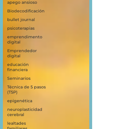
apego ansioso
Biodecodificación
bullet journal
psicoterapias
emprendimento
digital
Emprendedor
digital
educación
financiera
Seminarios
Técnica de 5 pasos
(T5P)
epigenética
neuroplasticidad
cerebral
lealtades
familiares