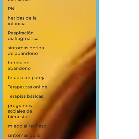
PNL
heridas de la
infancia
Respiración
diafragmática
síntomas herida
de abandono
herida de
abandono
terapia de pareja
Terapeutas online
Terapias básicas
programas
sociales de
bienestar
miedo al rechazo
síntomas de la