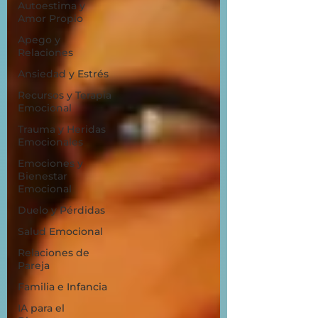
Autoestima y
Amor Propio
Apego y
Relaciones
Ansiedad y Estrés
Recursos y Terapia
Emocional
Trauma y Heridas
Emocionales
Emociones y
Bienestar
Emocional
Duelo y Pérdidas
Salud Emocional
Relaciones de
Pareja
Familia e Infancia
IA para el