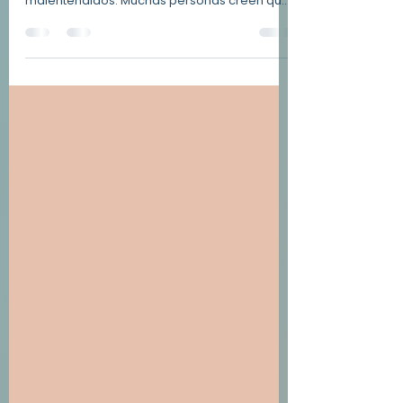
Soltar —o liberar— es uno de los procesos
emocionales más profundos y, a la vez, más
malentendidos. Muchas personas creen que
soltar significa olvidar, perdonar a la fuerza o
justificar lo que dolió. En realidad, soltar es
dejar de cargar emocionalmente con
aquello que ya ocurrió para recuperar
energía, claridad mental y bienestar.