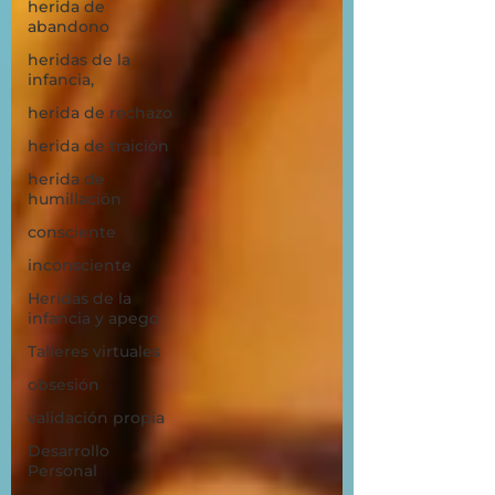
herida de
abandono
heridas de la
infancia,
herida de rechazo
herida de traición
herida de
humillación
consciente
inconsciente
Heridas de la
infancia y apego
Talleres virtuales
obsesión
validación propia
Desarrollo
Personal