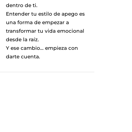
dentro de ti.
Entender tu estilo de apego es
una forma de empezar a
transformar tu vida emocional
desde la raíz.
Y ese cambio… empieza con
darte cuenta.
Un espacio para comprender,
regular y transformar vínculos
emocionales
Recursos sobre terapia emocional, apego
emocional, heridas de la infancia,
autoestima, ansiedad emocional y