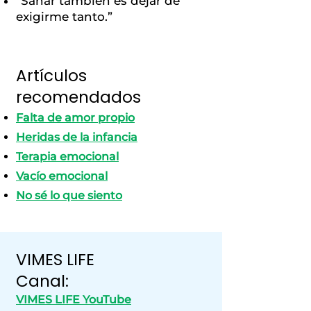
“Sanar también es dejar de
exigirme tanto.”
Artículos
recomendados
Falta de amor propio
Heridas de la infancia
Terapia emocional
Vacío emocional
No sé lo que siento
VIMES LIFE
Canal:
VIMES LIFE YouTube