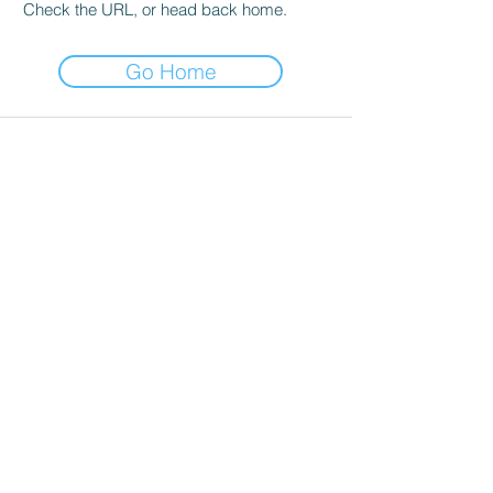
Check the URL, or head back home.
Go Home
Un espacio para comprender,
regular y transformar vínculos
emocionales
Recursos sobre terapia emocional, apego
emocional, heridas de la infancia,
autoestima, ansiedad emocional y
crecimiento personal.
Comprender lo que te pasa
Heridas de la infancia y apego en la
vida adulta
Herida de abandono: cómo se