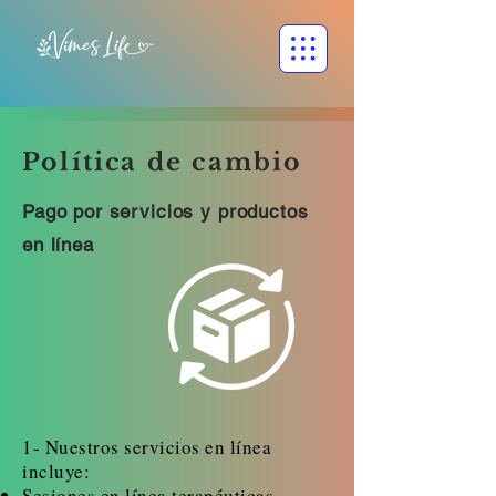
Política de cambio
Pago por servicios y productos
en línea
1- Nuestros servicios en línea
incluye:
Sesiones en línea terapéuticas.