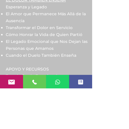
EL DOLOR TAMBIÉN ENSEÑA
Esperanza y Legado
El Amor que Permanece Más Allá de la
Ausencia
Transformar el Dolor en Servicio
Cómo Honrar la Vida de Quien Partió
El Legado Emocional que Nos Dejan las
Personas que Amamos
Cuando el Duelo También Enseña
APOYO Y RECURSOS
Test de Duelo Emocional
Serie El Dolor También Enseña
Tests Emocionales
Mapa Emocional
Diccionario Emocional T5P
EL DOLOR TAMBIÉN ENSEÑA
Comprender el Duelo