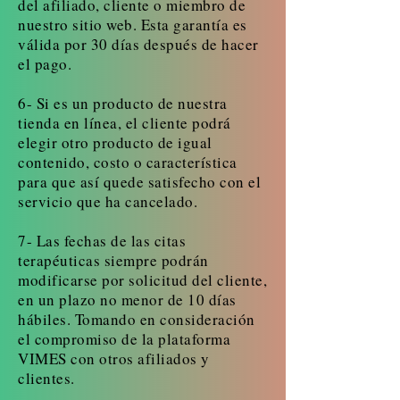
del afiliado, cliente o miembro de
nuestro sitio web. Esta garantía es
válida por 30 días después de hacer
el pago.
6- Si es un producto de nuestra
tienda en línea, el cliente podrá
elegir otro producto de igual
contenido, costo o característica
para que así quede satisfecho con el
servicio que ha cancelado.
7- Las fechas de las citas
terapéuticas siempre podrán
modificarse por solicitud del cliente,
en un plazo no menor de 10 días
hábiles. Tomando en consideración
el compromiso de la plataforma
VIMES con otros afiliados y
clientes.