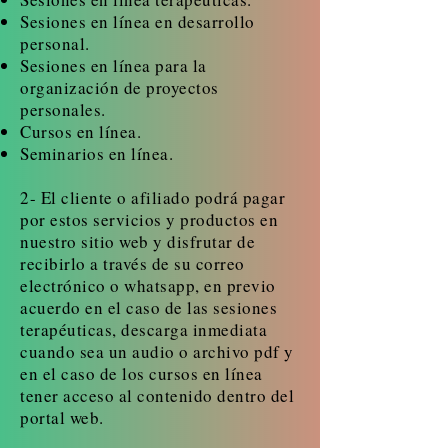
Sesiones en línea en desarrollo
personal.
Sesiones en línea para la
organización de proyectos
personales.
Cursos en línea.
Seminarios en línea.
2- El cliente o afiliado podrá pagar
por estos servicios y productos en
nuestro sitio web y disfrutar de
recibirlo a través de su correo
electrónico o whatsapp, en previo
acuerdo en el caso de las sesiones
terapéuticas, descarga inmediata
cuando sea un audio o archivo pdf y
en el caso de los cursos en línea
tener acceso al contenido dentro del
portal web.