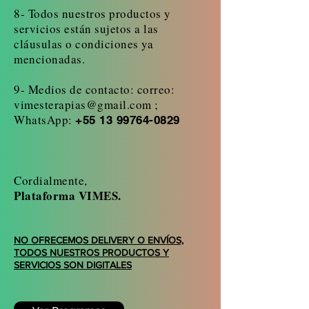
8- Todos nuestros productos y
servicios están sujetos a las
cláusulas o condiciones ya
mencionadas.
9- Medios de contacto: correo:
vimesterapias@gmail.com
;
WhatsApp:
+55 13 99764-0829
Cordialmente,
Plataforma VIMES.
NO OFRECEMOS DELIVERY O ENVÍOS,
TODOS NUESTROS PRODUCTOS Y
SERVICIOS SON DIGITALES