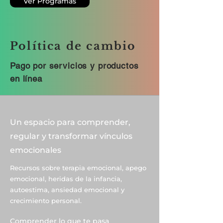
Ver Programas
Política de cambio
Pago por servicios y productos
en línea
Un espacio para comprender,
regular y transformar vínculos
emocionales
Recursos sobre terapia emocional, apego
emocional, heridas de la infancia,
autoestima, ansiedad emocional y
crecimiento personal.
Comprender lo que te pasa