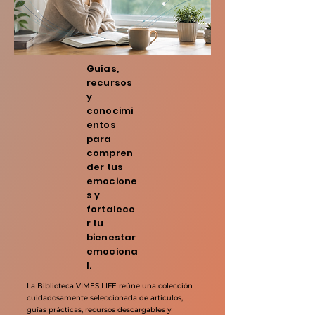
intrusivos que generan
Guías,
recursos
y
conocimi
entos
para
compren
der tus
emocione
s y
fortalece
r tu
bienestar
emociona
l.