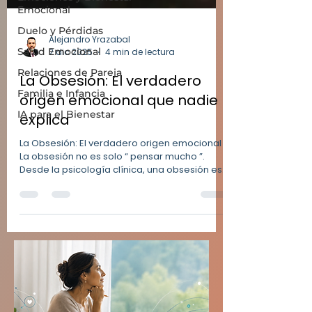
Emocional
Duelo y Pérdidas
Salud Emocional
Relaciones de Pareja
Alejandro Yrazabal
2 dic 2025
4 min de lectura
Familia e Infancia
La Obsesión: El verdadero
IA para el Bienestar
origen emocional que nadie
explica
La Obsesión: El verdadero origen emocional
La obsesión no es solo “ pensar mucho ”.
Desde la psicología clínica, una obsesión es
un pensamiento intrusivo , recurrente y
cargado de ansiedad que la persona siente
difícil de controlar. Aunque funciona como un
intento de proteger, consume energía
emocional y afecta la vida cotidiana y las
relaciones familiares. ¿Qué entendemos por
obsesión? En términos psicológicos,
hablamos de pensamientos persistentes e