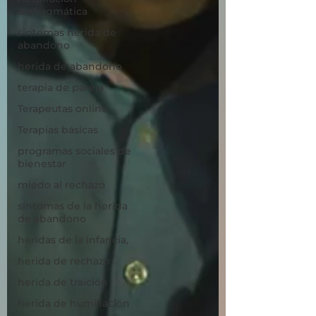
diafragmática
síntomas herida de
abandono
herida de abandono
terapia de pareja
Terapeutas online
Terapias básicas
programas sociales de
bienestar
miedo al rechazo
síntomas de la herida
de abandono
heridas de la infancia,
herida de rechazo
herida de traición
herida de humillación