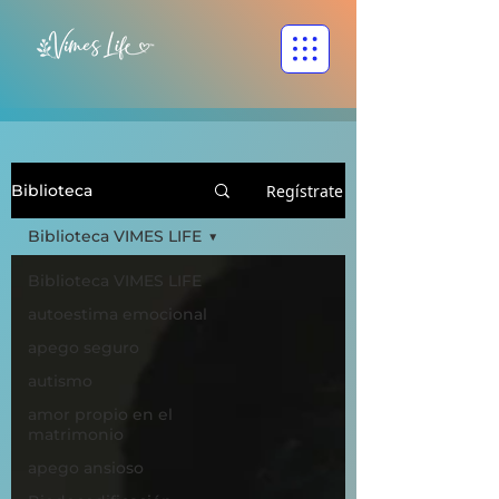
Regístrate
Biblioteca
Biblioteca VIMES LIFE
Biblioteca VIMES LIFE
autoestima emocional
apego seguro
autismo
amor propio en el
matrimonio
apego ansioso