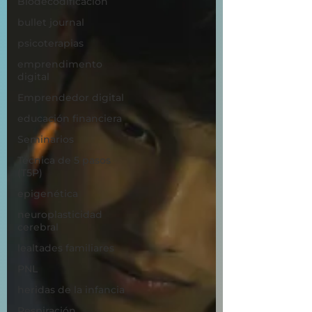
Biodecodificación
bullet journal
psicoterapias
emprendimento
digital
Emprendedor digital
educación financiera
Seminarios
Técnica de 5 pasos
(T5P)
epigenética
neuroplasticidad
cerebral
lealtades familiares
PNL
heridas de la infancia
Respiración