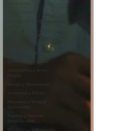
consciente
inconsciente
Heridas de la infancia y
apego
Talleres virtuales
obsesión
validación propia
Desarrollo Personal
Autoestima y Amor
Propio
Apego y Relaciones
Ansiedad y Estrés
Recursos y Terapia
Emocional
Trauma y Heridas
Emocionales
Emociones y Bienestar