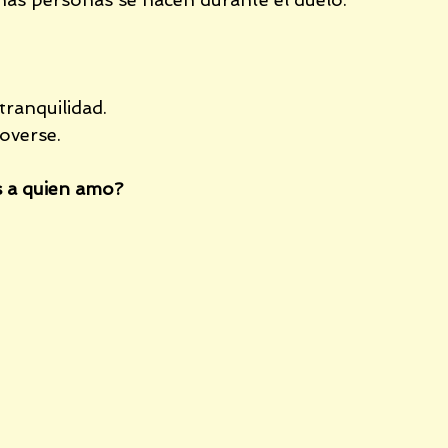
infancia
Respiración diafragmática
ranquilidad.
abandono
terapia de pareja
overse.
ás a quien amo?
ogramas sociales de bienestar
e abandono
heridas de la infancia,