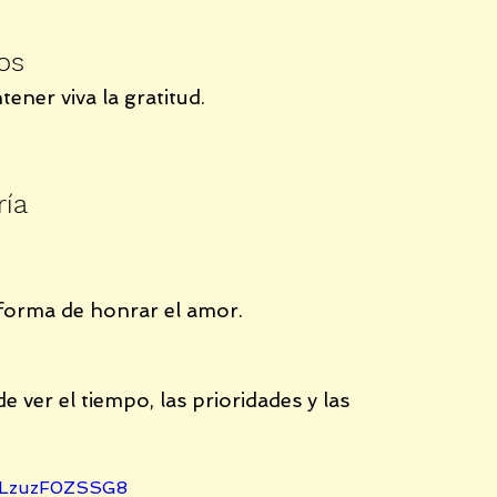
vos
ner viva la gratitud.
ría
forma de honrar el amor.
 ver el tiempo, las prioridades y las 
fLzuzF0ZSSG8