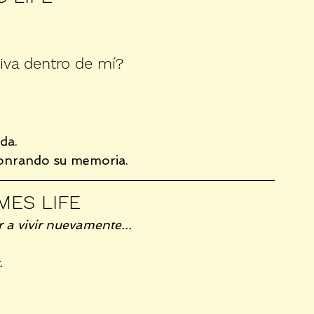
iva dentro de mí?
da.
honrando su memoria.
MES LIFE
 a vivir nuevamente...
.