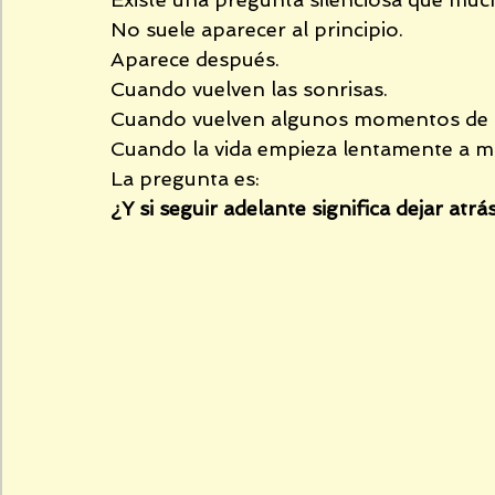
No suele aparecer al principio.
lealtades familiares
PNL
heridas de la 
Aparece después.
Cuando vuelven las sonrisas.
Cuando vuelven algunos momentos de t
síntomas herida de abandono
herida de 
Cuando la vida empieza lentamente a m
La pregunta es:
¿Y si seguir adelante significa dejar atr
Terapeutas online
Terapias básicas
pr
miedo al rechazo
síntomas de la herida d
herida de rechazo
herida de traición