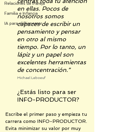
centras toda tu atención 
Relaciones de Pareja
en ellas. Pocos de 
Familia e Infancia
nosotros somos 
capaces de escribir un 
IA para el Bienestar
pensamiento y pensar 
en otro al mismo 
tiempo. Por lo tanto, un 
lápiz y un papel son 
excelentes herramientas 
de concentración.”
Michael Leboeuf
¿Estás listo para ser 
INFO-PRODUCTOR?
Escribe el primer paso y empieza tu 
carrera como INFO-PRODUCTOR. 
Evita minimizar su valor por muy 