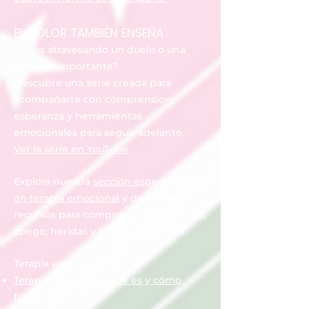
EL DOLOR TAMBIÉN ENSEÑA
¿Estás atravesando un duelo o una
pérdida importante?
Descubre una serie creada para
acompañarte con comprensión,
esperanza y herramientas
emocionales para seguir adelante.
Ver la serie en YouTube
Explora nuestra
sección especializada
en terapia emocional
y descubre
recursos para comprender emociones,
apego, heridas y bienestar interior.
Terapia emocional
Terapia emocional: qué es y cómo
funciona