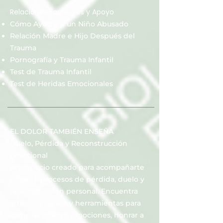
Relaciones Familiares y Apoyo
Cómo Ayudar a un Niño Abusado
Relación Madre e Hijo Después del
Trauma
Pornografía y Trauma Infantil
Test de Trauma Infantil
Test de Heridas Emocionales
EL DOLOR TAMBIÉN ENSEÑA
Duelo, Pérdida y Reconstrucción
Emocional
Un espacio creado para acompañarte
durante procesos de pérdida, duelo y
reconstrucción personal. Encuentra
artículos, videos y herramientas para
comprender tus emociones, honrar a