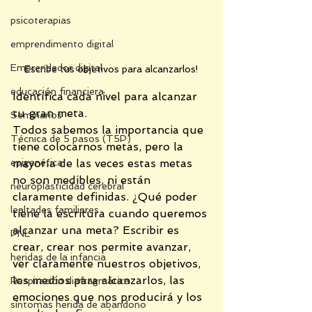
psicoterapias
emprendimento digital
Emprendedor digital
Escribe tus objetivos para alcanzarlos!
educación financiera
Identifica cada nivel para alcanzar 
tu gran meta.
Seminarios
Todos sabemos la importancia que 
Técnica de 5 pasos (T5P)
tiene colocarnos metas, pero la 
epigenética
mayoría de las veces estas metas 
no son medibles, ni están 
neuroplasticidad cerebral
claramente definidas. ¿Qué poder 
lealtades familiares
tiene la escritura cuando queremos 
alcanzar una meta? Escribir es 
PNL
crear, crear nos permite avanzar, 
heridas de la infancia
ver claramente nuestros objetivos, 
los medios para alcanzarlos, las 
Respiración diafragmática
emociones que nos producirá y los 
síntomas herida de abandono