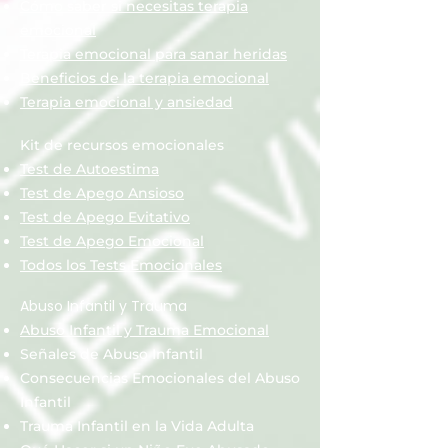
Cómo saber si necesitas terapia
emocional
Terapia emocional para sanar heridas
Beneficios de la terapia emocional
Terapia emocional y ansiedad
Kit de recursos emocionales
Test de Autoestima
Test de Apego Ansioso
Test de Apego Evitativo
Test de Apego Emocional
Todos los Tests Emocionales
Abuso Infantil y Trauma
Abuso Infantil y Trauma Emocional
Señales de Abuso Infantil
Consecuencias Emocionales del Abuso
Infantil
Trauma Infantil en la Vida Adulta