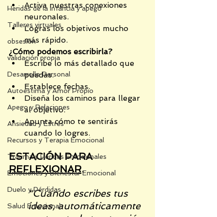
Activa nuestras conexiones 
Heridas de la infancia y apego
neuronales.
Talleres virtuales
Logras los objetivos mucho 
más rápido.
obsesión
¿Cómo podemos escribirla?
validación propia
Escribe lo más detallado que 
Desarrollo Personal
puedas.
Establece fechas.
Autoestima y Amor Propio
Diseña los caminos para llegar 
Apego y Relaciones
al objetivo.
Apunta cómo te sentirás 
Ansiedad y Estrés
cuando lo logres.
Recursos y Terapia Emocional
ESTACIÓN PARA 
Trauma y Heridas Emocionales
REFLEXIONAR
.
Emociones y Bienestar Emocional
Duelo y Pérdidas
“Cuando escribes tus 
ideas, automáticamente 
Salud Emocional