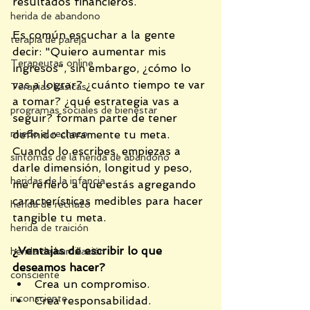
resultados financieros. 
herida de abandono
Es común escuchar a la gente 
terapia de pareja
decir: "Quiero aumentar mis 
Terapeutas online
ingresos", sin embargo, ¿cómo lo 
vas a lograr? ¿cuánto tiempo te var 
Terapias básicas
a tomar? ¿qué estrategia vas a 
programas sociales de bienestar
seguir? forman parte de tener 
miedo al rechazo
definido claramente tu meta. 
Cuando lo escribes, empiezas a 
síntomas de la herida de abandono
darle dimensión, longitud y peso, 
heridas de la infancia,
me refiero a que estás agregando 
características medibles para hacer 
herida de rechazo
tangible tu meta.
herida de traición
¿Ventajas de escribir lo que 
herida de humillación
deseamos hacer?
consciente
Crea un compromiso.
inconsciente
Crea responsabilidad.