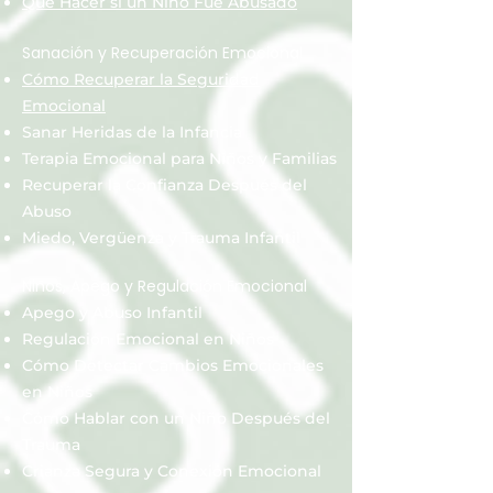
Qué Hacer si un Niño Fue Abusado
Sanación y Recuperación Emocional
Cómo Recuperar la Seguridad
Emocional
Sanar Heridas de la Infancia
Terapia Emocional para Niños y Familias
Recuperar la Confianza Después del
Abuso
Miedo, Vergüenza y Trauma Infantil
Niños, Apego y Regulación Emocional
Apego y Abuso Infantil
Regulación Emocional en Niños
Cómo Detectar Cambios Emocionales
en Niños
Cómo Hablar con un Niño Después del
Trauma
Crianza Segura y Conexión Emocional