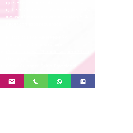
que estás dejando atrás a quien amas.
👉 Leer:
Cuando la casa duele: por qué
algunos lugares activan el duelo y qué
hacer con esos recuerdos
EL DOLOR TAMBIÉN ENSEÑA
Sanación y Reconstrucción
Cómo atravesar el duelo sin perderte a
ti mismo
Cómo Cuidar tu Salud Emocional
Durante el Duelo
Volver a Encontrar Propósito Después
de una Pérdida
Aprender a Honrar el Legado de Quien
Amamos
Pequeños Pasos para Seguir Adelante
EL DOLOR TAMBIÉN ENSEÑA
Acompañar a Otros