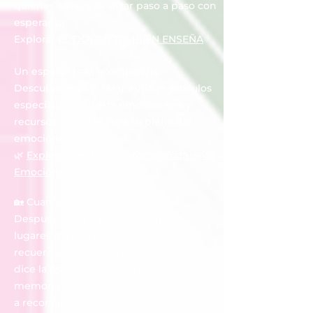
quienes amas y avanzar paso a paso con
esperanza.
Explorar
EL DOLOR TAMBIÉN ENSEÑA
Un espacio para acompañarte
Descubre audios terapéuticos, artículos
especializados, tests emocionales y
recursos gratuitos para tu bienestar
emocional.
🌿
Explorar Centro de Acompañamiento
Emocional
🏡 Cuando la casa duele
Después de una pérdida, algunos
lugares parecen conservar cada
recuerdo. Descubre por qué ocurre, qué
dice la psicología moderna sobre la
memoria emocional y cómo comenzar
a reconciliarte con tu hogar sin sentir