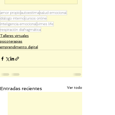
amor propio
autoestima
salud emocional
diálogo interno
cursos online
inteligencia emocional
vimes life
respiración diafragmática
Talleres virtuales
psicoterapias
emprendimento digital
Ver todo
Entradas recientes