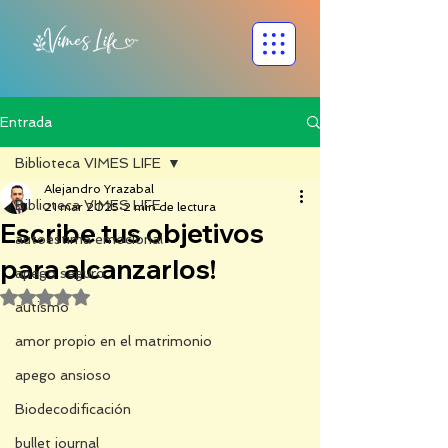
Entrada
Biblioteca VIMES LIFE
Alejandro Yrazabal
Biblioteca VIMES LIFE
21 mar 2025
2 min de lectura
Escribe tus objetivos
autoestima emocional
para alcanzarlos!
apego seguro
Obtuvo NaN de 5 estrellas.
autismo
amor propio en el matrimonio
apego ansioso
Biodecodificación
bullet journal