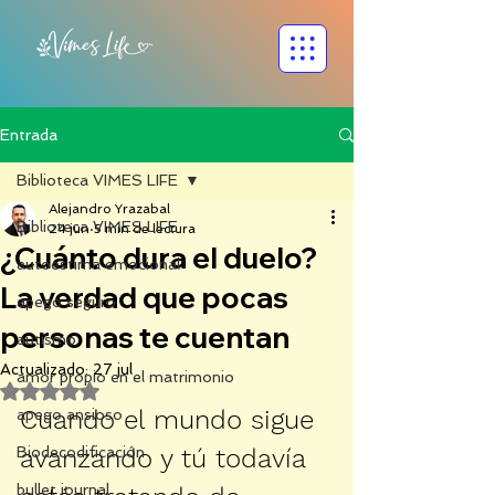
Entrada
Biblioteca VIMES LIFE
Alejandro Yrazabal
Biblioteca VIMES LIFE
24 jun
5 min de lectura
¿Cuánto dura el duelo?
autoestima emocional
La verdad que pocas
apego seguro
personas te cuentan
autismo
Actualizado:
27 jul
amor propio en el matrimonio
Obtuvo NaN de 5 estrellas.
Cuando el mundo sigue 
apego ansioso
Biodecodificación
avanzando y tú todavía 
bullet journal