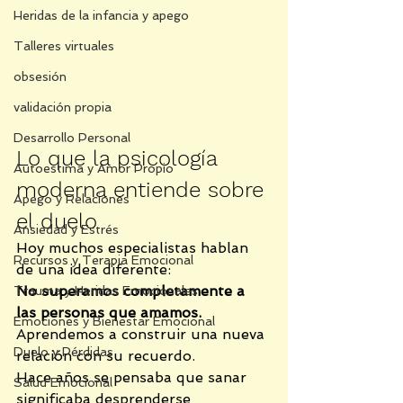
Heridas de la infancia y apego
Talleres virtuales
obsesión
validación propia
Desarrollo Personal
Lo que la psicología 
Autoestima y Amor Propio
moderna entiende sobre 
Apego y Relaciones
el duelo
Ansiedad y Estrés
Hoy muchos especialistas hablan 
Recursos y Terapia Emocional
de una idea diferente:
No superamos completamente a 
Trauma y Heridas Emocionales
las personas que amamos.
Emociones y Bienestar Emocional
Aprendemos a construir una nueva 
Duelo y Pérdidas
relación con su recuerdo.
Hace años se pensaba que sanar 
Salud Emocional
significaba desprenderse 