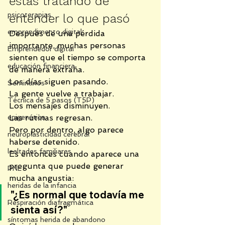
estás tratando de 
psicoterapias
entender lo que pasó
emprendimento digital
Después de una pérdida 
importante, muchas personas 
Emprendedor digital
sienten que el tiempo se comporta 
educación financiera
de manera extraña.
Los días siguen pasando.
Seminarios
La gente vuelve a trabajar.
Técnica de 5 pasos (T5P)
Los mensajes disminuyen.
epigenética
Las rutinas regresan.
Pero por dentro, algo parece 
neuroplasticidad cerebral
haberse detenido.
lealtades familiares
Es entonces cuando aparece una 
pregunta que puede generar 
PNL
mucha angustia:
heridas de la infancia
"¿Es normal que todavía me 
Respiración diafragmática
sienta así?"
síntomas herida de abandono