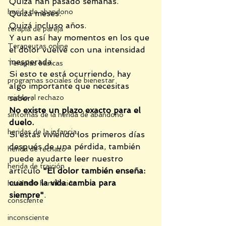
Quizá han pasado semanas.
herida de abandono
Quizá meses.
Quizá incluso años.
terapia de pareja
Y aun así hay momentos en los que 
Terapeutas online
el dolor vuelve con una intensidad 
inesperada.
Terapias básicas
Si esto te está ocurriendo, hay 
programas sociales de bienestar
algo importante que necesitas 
miedo al rechazo
saber:
No existe un plazo exacto para el 
síntomas de la herida de abandono
duelo.
heridas de la infancia,
Si estás viviendo los primeros días 
después de una pérdida, también 
herida de rechazo
puede ayudarte leer nuestro 
herida de traición
artículo 
"El dolor también enseña: 
cuando la vida cambia para 
herida de humillación
siempre"
.
consciente
inconsciente